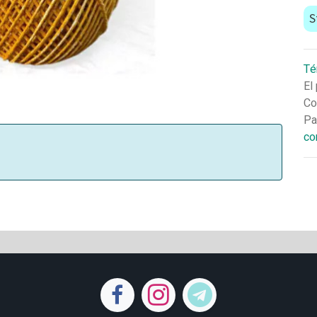
S
Té
El
Co
Pa
co