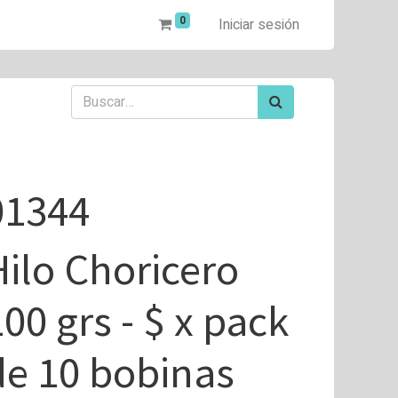
0
Iniciar sesión
01344
Hilo Choricero
100 grs - $ x pack
de 10 bobinas