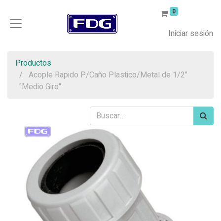
0
Iniciar sesión
Productos
Acople Rapido P/Caño Plastico/Metal de 1/2"
"Medio Giro"