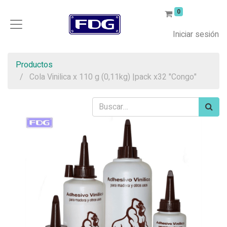
0
Iniciar sesión
Productos
Cola Vinilica x 110 g (0,11kg) |pack x32 "Congo"