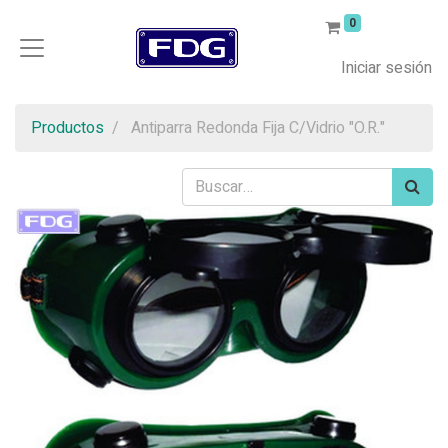
0
Iniciar sesión
Productos
Antiparra Redonda Fija C/Vidrio "O.R."