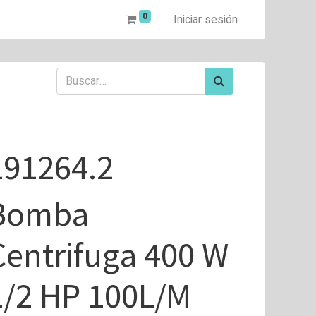
0
Iniciar sesión
191264.2
Bomba
Centrifuga 400 W
1/2 HP 100L/M