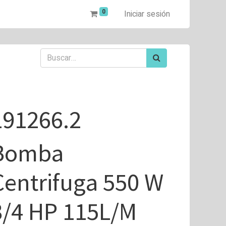
0
Iniciar sesión
191266.2
Bomba
Centrifuga 550 W
3/4 HP 115L/M