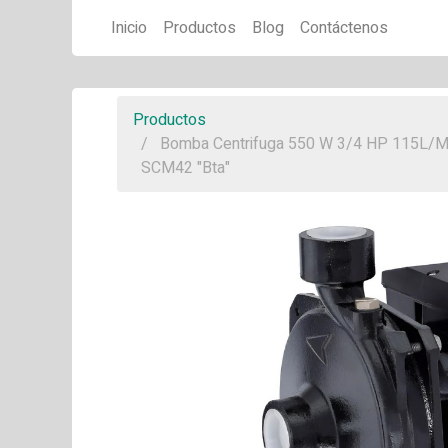
Inicio
Productos
Blog
Contáctenos
Productos
Bomba Centrifuga 550 W 3/4 HP 115L/
SCM42 "Bta"