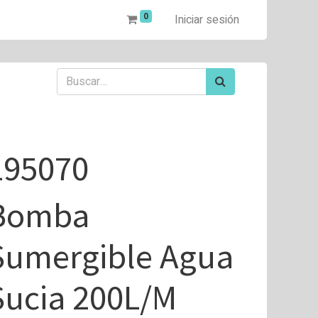
0
Iniciar sesión
195070
Bomba
Sumergible Agua
Sucia 200L/M