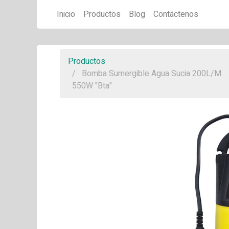
Inicio
Productos
Blog
Contáctenos
Productos
Bomba Sumergible Agua Sucia 200L/M
550W "Bta"