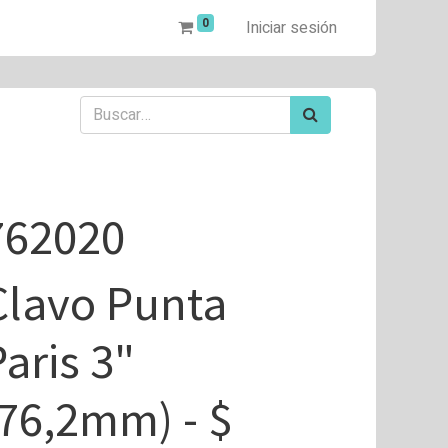
0
Iniciar sesión
762020
Clavo Punta
Paris 3"
(76,2mm) - $