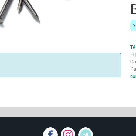
S
Té
El
Co
Pa
co