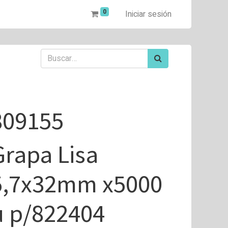
0
Iniciar sesión
809155
Grapa Lisa
5,7x32mm x5000
u p/822404