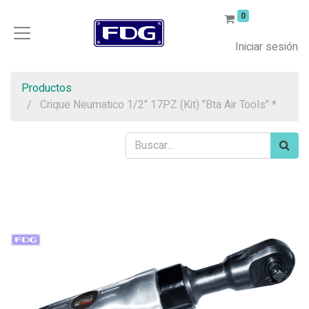
0
Iniciar sesión
Productos
Crique Neumatico 1/2" 17PZ (Kit) "Bta Air Tools" *