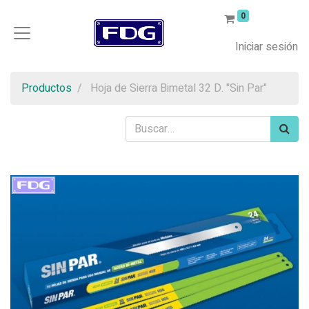
0
Iniciar sesión
Productos
Hoja de Sierra Bimetal 32 D. "Sin Par"