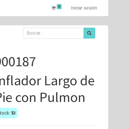
0
Iniciar sesión
900187
Inflador Largo de
Pie con Pulmon
tock:
Si