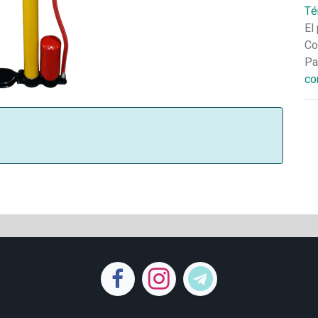
Té
El
Co
Pa
co