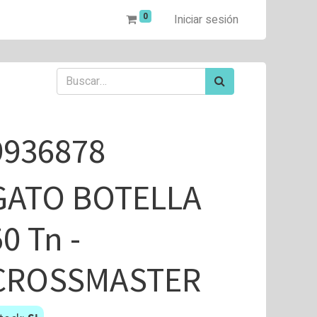
0
Iniciar sesión
9936878
GATO BOTELLA
0 Tn -
CROSSMASTER