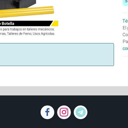
S
Té
El
Co
Pa
co