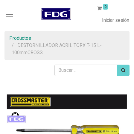
0
Iniciar sesión
Productos
DESTORNILLADOR ACRIL TORX T-15 L-
100mmCROSS