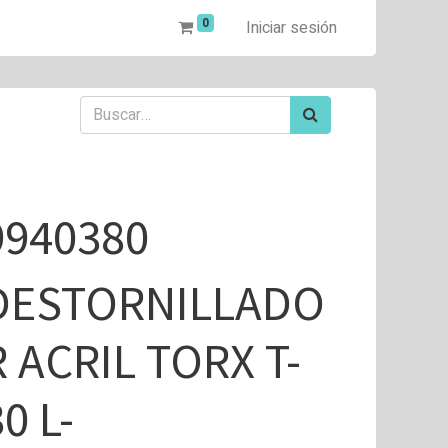
0
Iniciar sesión
9940380
DESTORNILLADO
R ACRIL TORX T-
0 L-