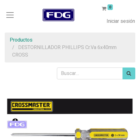
0
Iniciar sesión
Productos
DESTORNILLADOR PHILLIPS Cr.Va 6x40mm
CROSS