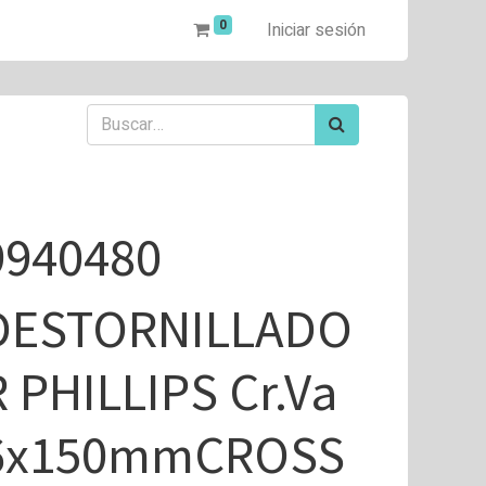
0
Iniciar sesión
9940480
DESTORNILLADO
R PHILLIPS Cr.Va
6x150mmCROSS