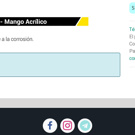
S
Té
El
Co
Pa
co