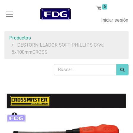
0
Iniciar sesión
Productos
DESTORNILLADOR SOFT PHILLIPS CrVa
5x100mmCROSS