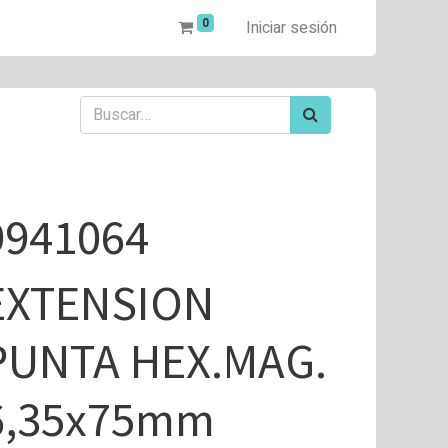
0
Iniciar sesión
9941064
EXTENSION
PUNTA HEX.MAG.
6,35x75mm