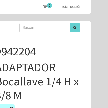
0
Iniciar sesión
9942204
ADAPTADOR
Bocallave 1/4 H x
3/8 M