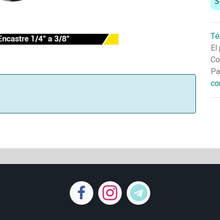
S
Té
El
Co
Pa
co