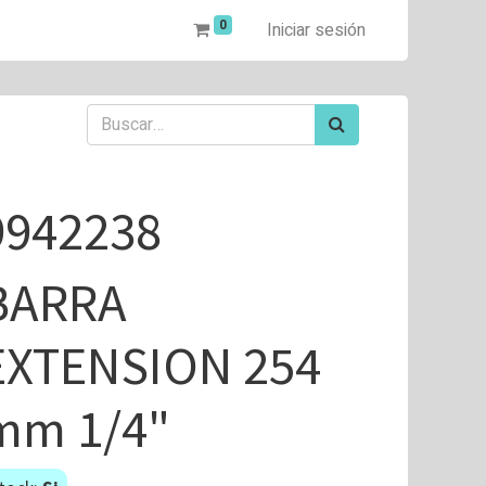
0
Iniciar sesión
9942238
BARRA
EXTENSION 254
mm 1/4"