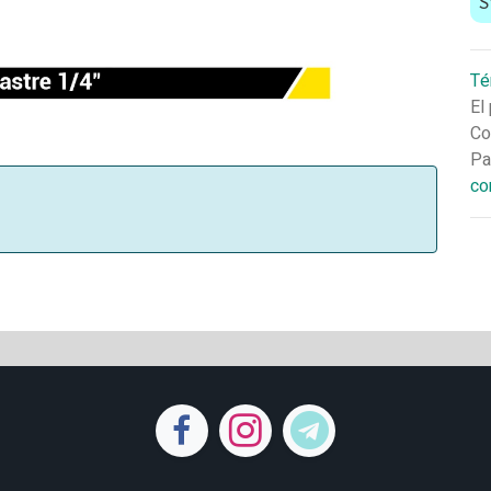
S
Té
El
Co
Pa
co