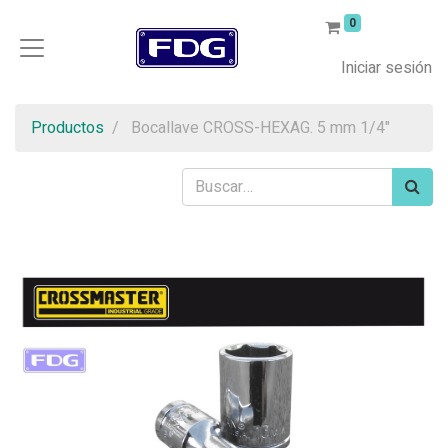
0
Iniciar sesión
Productos
Bocallave CROSS-HEXAG. 5 mm 1/4"