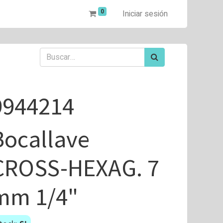
0
Iniciar sesión
9944214
Bocallave
CROSS-HEXAG. 7
mm 1/4"