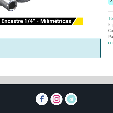
S
Té
El
Co
Pa
co