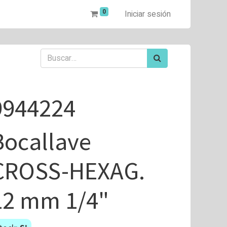
0
Iniciar sesión
9944224
Bocallave
CROSS-HEXAG.
12 mm 1/4"