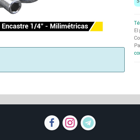
S
Té
El
Co
Pa
co