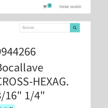
0
Iniciar sesión
9944266
Bocallave
CROSS-HEXAG.
3/16" 1/4"