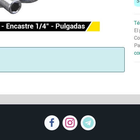
S
Té
El
Co
Pa
co