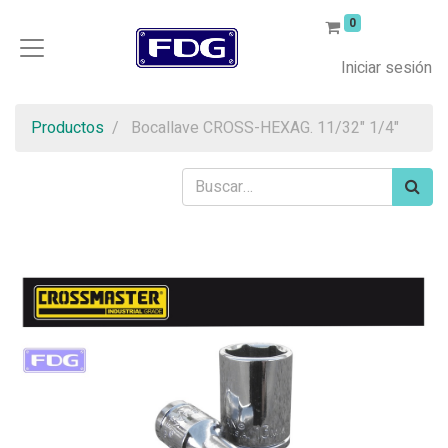
0
Iniciar sesión
Productos
Bocallave CROSS-HEXAG. 11/32" 1/4"