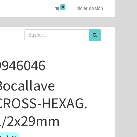
0
Iniciar sesión
9946046
Bocallave
CROSS-HEXAG.
1/2x29mm