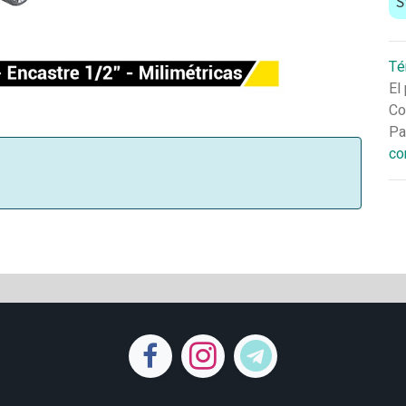
S
Té
El
Co
Pa
co