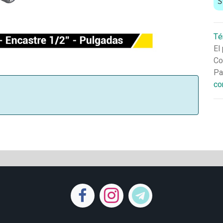
S
Té
El
Co
Pa
co