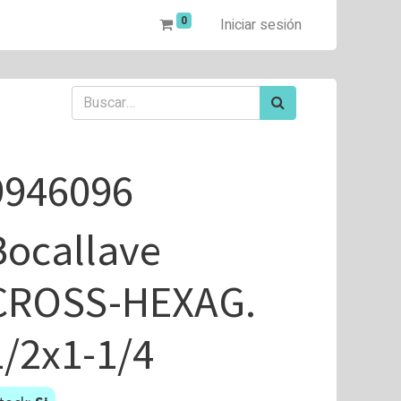
0
Iniciar sesión
9946096
Bocallave
CROSS-HEXAG.
1/2x1-1/4