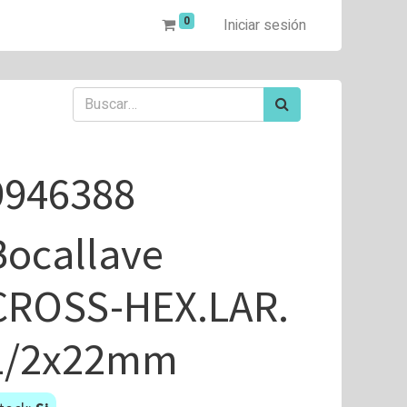
0
Iniciar sesión
9946388
Bocallave
CROSS-HEX.LAR.
1/2x22mm