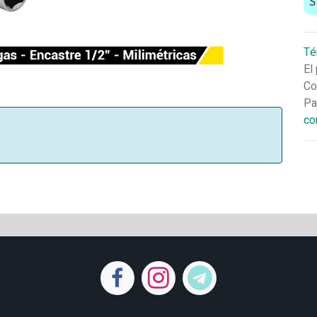
S
Té
El
Co
Pa
co