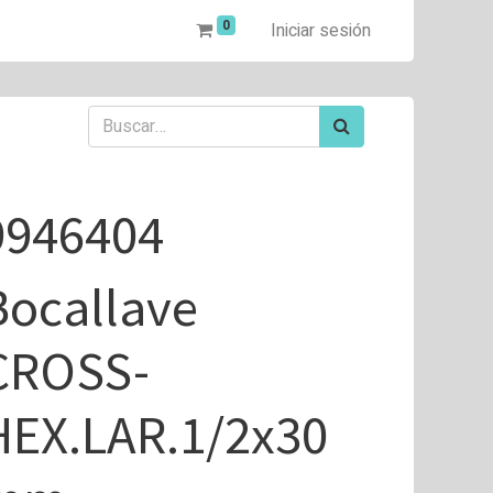
0
Iniciar sesión
9946404
Bocallave
CROSS-
HEX.LAR.1/2x30