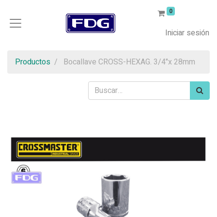
0
Iniciar sesión
Productos
Bocallave CROSS-HEXAG. 3/4"x 28mm