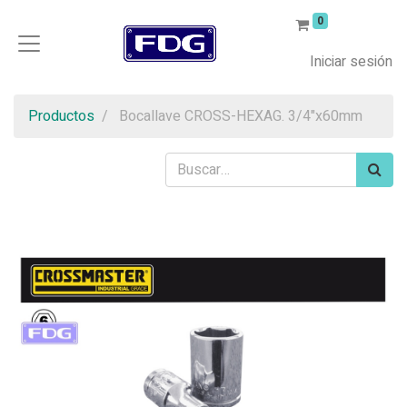
0
Iniciar sesión
Productos
Bocallave CROSS-HEXAG. 3/4"x60mm