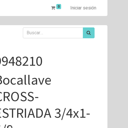
0
Iniciar sesión
9948210
Bocallave
CROSS-
ESTRIADA 3/4x1-