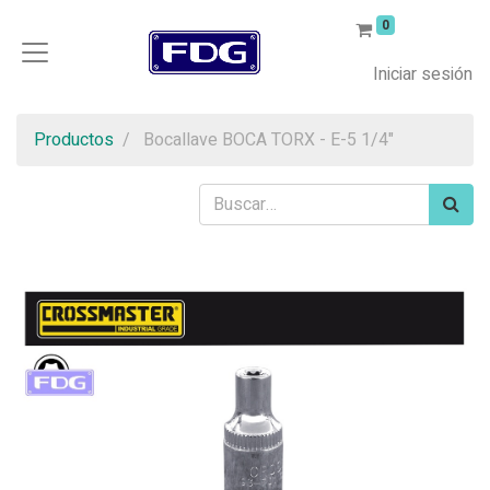
0
Iniciar sesión
Productos
Bocallave BOCA TORX - E-5 1/4"