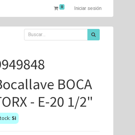
0
Iniciar sesión
9949848
Bocallave BOCA
TORX - E-20 1/2"
tock:
Si