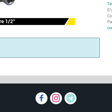
Té
El
Co
Pa
co