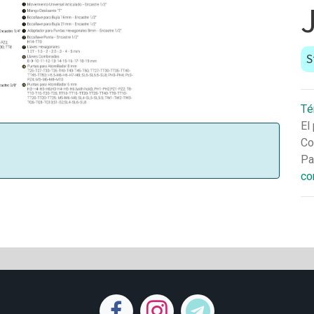
S
Té
El
Co
Pa
co