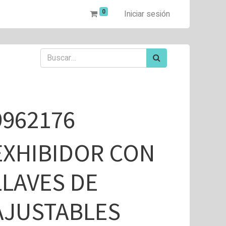
0
Iniciar sesión
9962176
EXHIBIDOR CON
LLAVES DE
AJUSTABLES