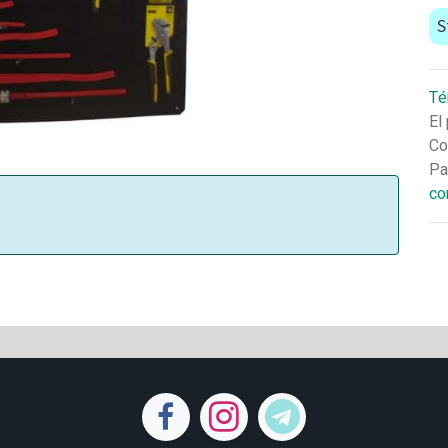
S
Té
El
Co
Pa
co