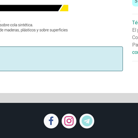
S
Té
El
Co
Pa
co