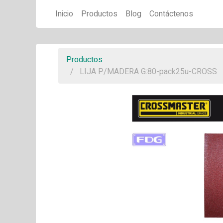
Inicio
Productos
Blog
Contáctenos
Productos
LIJA P/MADERA G:80-pack25u-CROSS