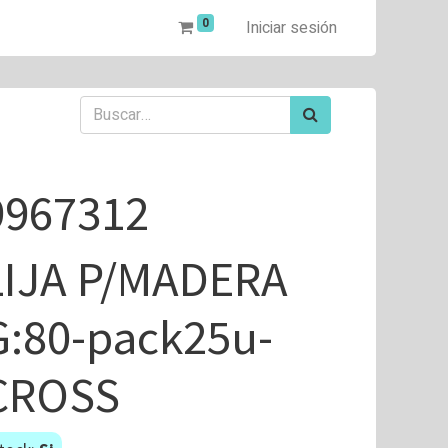
0
Iniciar sesión
9967312
LIJA P/MADERA
G:80-pack25u-
CROSS