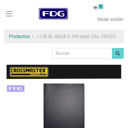
0
Iniciar sesión
Productos
LIJA AL AGUA G:100-pack 25u- CROSS