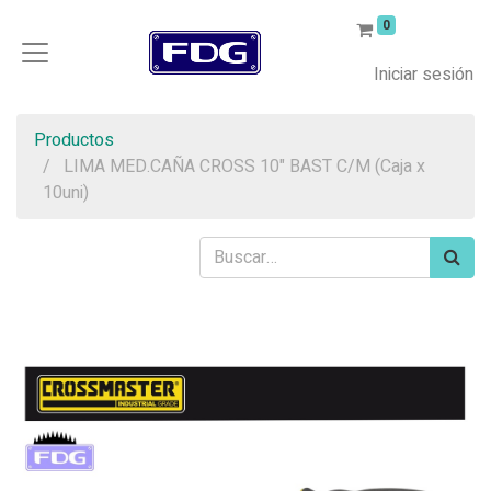
0
Iniciar sesión
Productos
LIMA MED.CAÑA CROSS 10" BAST C/M (Caja x
10uni)