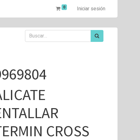
0
Iniciar sesión
9969804
ALICATE
ENTALLAR
TERMIN CROSS