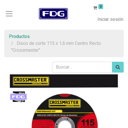
0
Iniciar sesión
Productos
Disco de corte 115 x 1,6 mm Centro Recto
"Crossmaster"