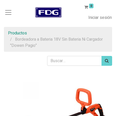
0
Iniciar sesión
Productos
Bordeadora a Bateria 18V Sin Bateria Ni Cargador
"Dowen Pagio"