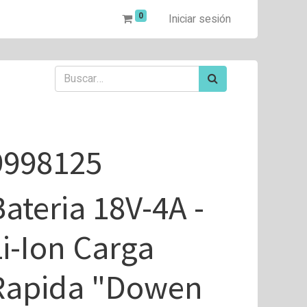
0
Iniciar sesión
9998125
Bateria 18V-4A -
Li-Ion Carga
Rapida "Dowen