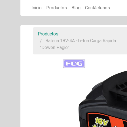
Inicio
Productos
Blog
Contáctenos
Productos
Bateria 18V-4A -Li-Ion Carga Rapida
"Dowen Pagio"