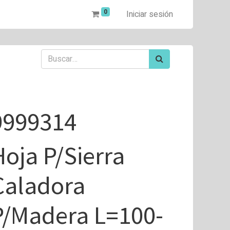
0
Iniciar sesión
9999314
Hoja P/Sierra
Caladora
P/Madera L=100-