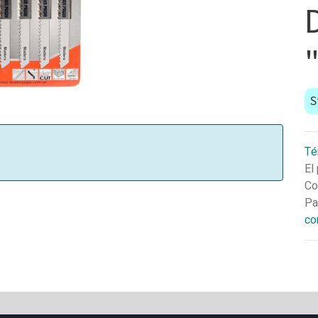
S
Té
El
Co
Pa
co