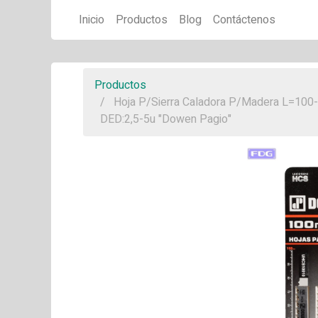
Inicio
Productos
Blog
Contáctenos
Productos
Hoja P/Sierra Caladora P/Madera L=100-
DED:2,5-5u "Dowen Pagio"