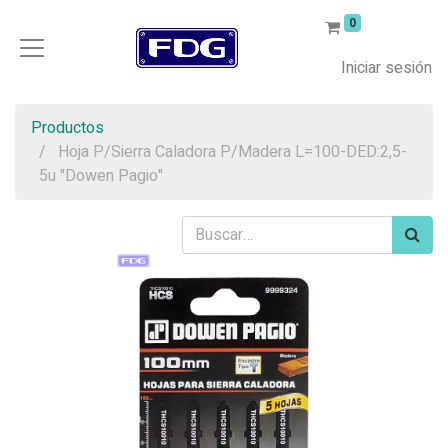
0
Iniciar sesión
Productos
Hoja P/Sierra Caladora P/Madera L=100-DED:2,5-
5u "Dowen Pagio"