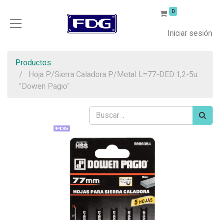
0
Iniciar sesión
Productos
Hoja P/Sierra Caladora P/Metal L=77-DED:1,2-5u
"Dowen Pagio"