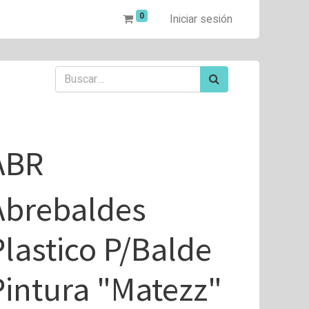
0
Iniciar sesión
ABR
Abrebaldes
Plastico P/Balde
Pintura "Matezz"