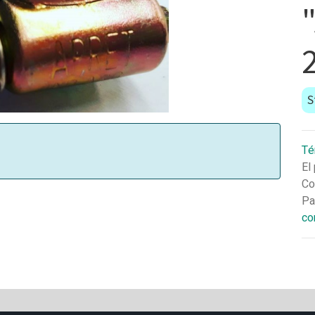
S
Té
El
Co
Pa
co