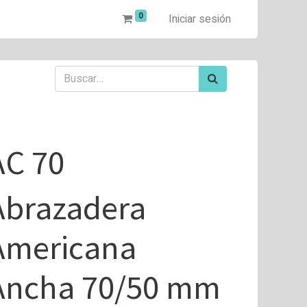
0
Iniciar sesión
AC 70
Abrazadera
Americana
Ancha 70/50 mm