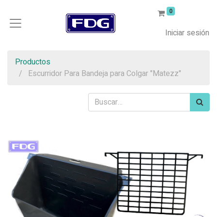
0
Iniciar sesión
Productos
Escurridor Para Bandeja para Colgar "Matezz"